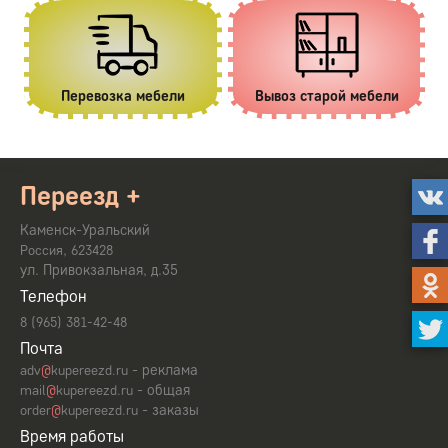
Перевозка мебели
Вывоз старой мебели
Переезд +
Каменск-Уральский
,
Россия
623428
ул. Привокзальная, д.35
Телефон
8 (965) 381-42-48
Почта
- реклама
adv
@
kupereezd.ru
- общая
mail
@
kupereezd.ru
- заказы
order
@
kupereezd.ru
Время работы